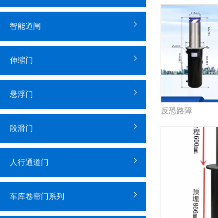
智能道闸
伸缩门
悬浮门
反恐路障
段滑门
人行通道门
车库卷帘门系列