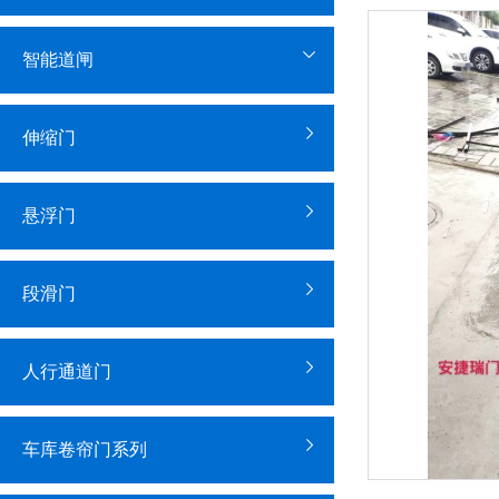
智能道闸
伸缩门
悬浮门
段滑门
人行通道门
车库卷帘门系列