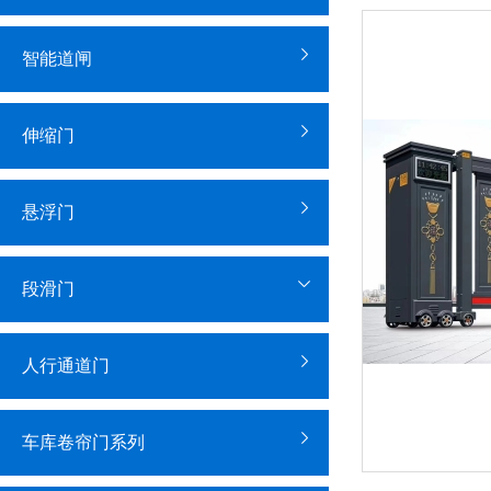
智能道闸
伸缩门
悬浮门
段滑门
人行通道门
车库卷帘门系列