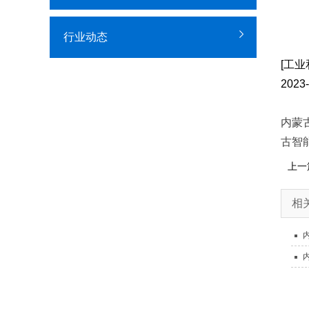
行业动态
[工业
202
内蒙
古智
上一
相